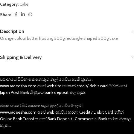
Category:
Cake
Share:
Description
Orange colour butter frosting 500g rectangle shaped 500g cake
Shipping & Delivery
ජපානයේ සිටින කෙනෙකුට මුදල් ගෙවිය හැකි ක්‍රමය :
www.radeesha.com අපේ website එකෙන් credit/ debit card මගින් හෝ
Japan Post Bank ගිණුමට bank deposit කලහැක.
ජපානයෙන් පිට කෙනෙකුට මුදල් ගෙවිමේ ක්‍රම :
www.radeesha.com අපේ web අඩවිය හරහා Credit / Debit Card මගින්
Online Bank Transfer හෝ Bank Deposit -Commercial Bank හරහා සිදුකල
හැක…