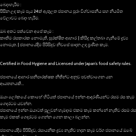
බෙදාහැරීම :
පිසින ලද කෑම පැය 24ක් ඇතුලත ජපානය පුරා විශ්වාසනීය සහ නියමිත
වේලාවට බෙදා හැරීම.
ඔබ අතට පත්වෙන අපේ කෑම :
කෘතිම රසකාරක නොමැති, සුරක්ෂිත ආහාර. | කිසිදු කල්තබා ගැනීමේ ද්‍රව්‍ය
නොමැත. | ජපානයේදීම පිරිසිදුව නිවසේ සාදන ලද ප්‍රණීත කෑම.
Certified in Food Hygiene and Licensed under Japan’s food safety rules.
ජපානයේ ආහාර සනීපාරක්ෂක නීතීන්ට අනුව පවත්වාගෙන යන
ආයතනයකී…
ඔයා ලෝකයේ කොහේ හිටියත් ජපානයේ ඉන්න ආදරණීයන්ට රසම රස කැම
ගෙදරටම යවන්න.
ජපානයේ ඉන්න ඔයාටත් පුලුවන් හැමදාම එකම කැම කන්නේ නැතිව රසම රස
කැම එකක් ගෙදරටම ගෙන්න ගෙන කාලා බලන්න.
ජපානයේදීම පිරිසිදුව, රසායනික ද්‍රව්‍ය නැතිව හදන කැම වර්ග ජපානයේ ඔබේ