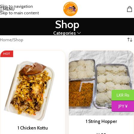
Skip to navigation
MENU
Skip to main content
Shop
Categories
Home
Shop
HOT
LKR ₨
JPY ¥
1 String Hopper
1 Chicken Kottu