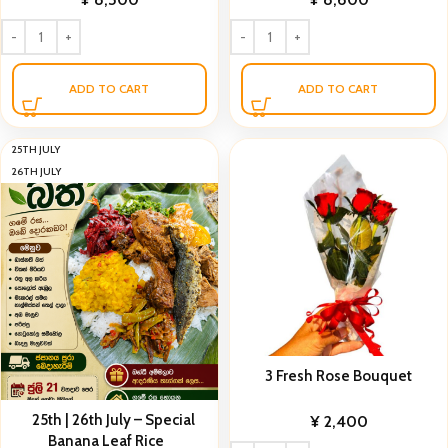
ADD TO CART
ADD TO CART
25TH JULY
26TH JULY
3 Fresh Rose Bouquet
25th | 26th July – Special
¥
2,400
Banana Leaf Rice