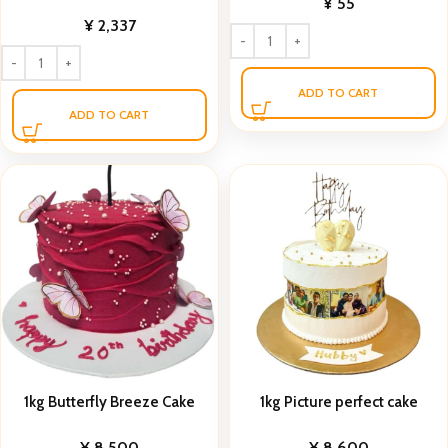
¥
55
¥
2,337
ADD TO CART
ADD TO CART
1kg Butterfly Breeze Cake
1kg Picture perfect cake
¥
8,500
¥
8,600