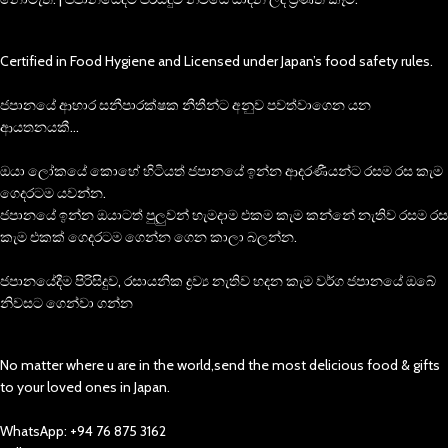
Certified in Food Hygiene and Licensed under Japan’s food safety rules.
ජපානයේ ආහාර සනීපාරක්ෂක නීතීන්ට අනුව පවත්වාගෙන යන
ආයතනයකී…
ඔයා ලෝකයේ කොහේ හිටියත් ජපානයේ ඉන්න ආදරණීයන්ට රසම රස කැම
ගෙදරටම යවන්න.
ජපානයේ ඉන්න ඔයාටත් පුලුවන් හැමදාම එකම කැම කන්නේ නැතිව රසම රස
කැම එකක් ගෙදරටම ගෙන්න ගෙන කාලා බලන්න.
ජපානයේදීම පිරිසිදුව, රසායනික ද්‍රව්‍ය නැතිව හදන කැම වර්ග ජපානයේ ඔබේ
නිවසට ගෙන්වා ගන්න
No matter where u are in the world,send the most delicious food & gifts
to your loved ones in Japan.
WhatsApp: +94 76 875 3162