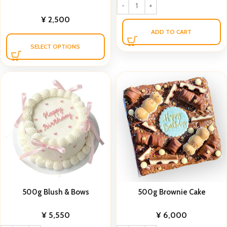
¥
2,500
ADD TO CART
SELECT OPTIONS
500g Blush & Bows
500g Brownie Cake
¥
5,550
¥
6,000