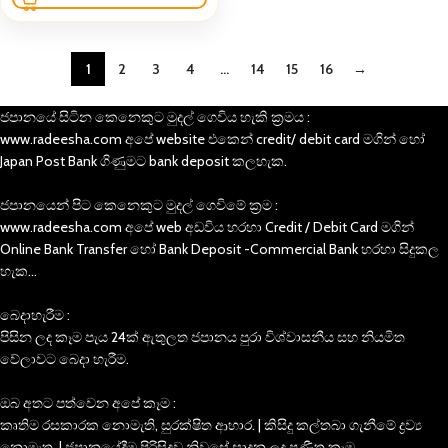
1
2
3
4
…
14
15
16
→
ජපානයේ සිටින කෙනෙකුට මුදල් ගෙවිය හැකි ක්‍රමය :
www.radeesha.com අපේ website එකෙන් credit/ debit card මගින් හෝ
Japan Post Bank ගිණුමට bank deposit කලහැක.
ජපානයෙන් පිට කෙනෙකුට මුදල් ගෙවිමේ ක්‍රම :
www.radeesha.com අපේ web අඩවිය හරහා Credit / Debit Card මගින්
Online Bank Transfer හෝ Bank Deposit -Commercial Bank හරහා සිදුකල
හැක…
බෙදාහැරීම :
පිසින ලද කෑම පැය 24ක් ඇතුලත ජපානය පුරා විශ්වාසනීය සහ නියමිත
වේලාවට බෙදා හැරීම.
ඔබ අතට පත්වෙන අපේ කෑම :
කෘතිම රසකාරක නොමැති, සුරක්ෂිත ආහාර. | කිසිදු කල්තබා ගැනීමේ ද්‍රව්‍ය
නොමැත. | ජපානයේදීම පිරිසිදුව නිවසේ සාදන ලද ප්‍රණීත කෑම.