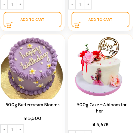
ADD TO CART
ADD TO CART
500g Buttercream Blooms
500g Cake – A bloom for
her
¥
5,500
¥
5,678