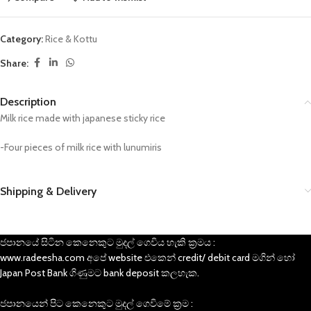
Category:
Rice & Kottu
Share:
Description
Milk rice made with japanese sticky rice
-Four pieces of milk rice with lunumiris
Shipping & Delivery
ජපානයේ සිටින කෙනෙකුට මුදල් ගෙවිය හැකි ක්‍රමය :
www.radeesha.com අපේ website එකෙන් credit/ debit card මගින් හෝ
Japan Post Bank ගිණුමට bank deposit කලහැක.
ජපානයෙන් පිට කෙනෙකුට මුදල් ගෙවිමේ ක්‍රම :