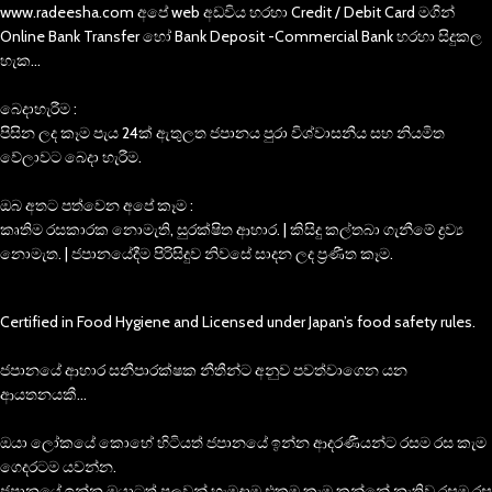
www.radeesha.com අපේ web අඩවිය හරහා Credit / Debit Card මගින්
Online Bank Transfer හෝ Bank Deposit -Commercial Bank හරහා සිදුකල
හැක…
බෙදාහැරීම :
පිසින ලද කෑම පැය 24ක් ඇතුලත ජපානය පුරා විශ්වාසනීය සහ නියමිත
වේලාවට බෙදා හැරීම.
ඔබ අතට පත්වෙන අපේ කෑම :
කෘතිම රසකාරක නොමැති, සුරක්ෂිත ආහාර. | කිසිදු කල්තබා ගැනීමේ ද්‍රව්‍ය
නොමැත. | ජපානයේදීම පිරිසිදුව නිවසේ සාදන ලද ප්‍රණීත කෑම.
Certified in Food Hygiene and Licensed under Japan’s food safety rules.
ජපානයේ ආහාර සනීපාරක්ෂක නීතීන්ට අනුව පවත්වාගෙන යන
ආයතනයකී…
ඔයා ලෝකයේ කොහේ හිටියත් ජපානයේ ඉන්න ආදරණීයන්ට රසම රස කැම
ගෙදරටම යවන්න.
ජපානයේ ඉන්න ඔයාටත් පුලුවන් හැමදාම එකම කැම කන්නේ නැතිව රසම රස