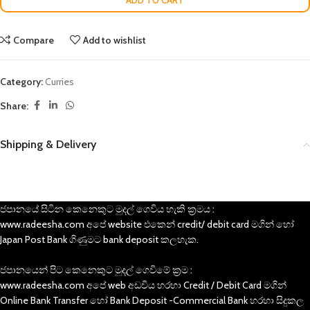
ADD TO CART
Compare
Add to wishlist
Category:
Curries
Share:
Shipping & Delivery
ජපානයේ සිටින කෙනෙකුට මුදල් ගෙවිය හැකි ක්‍රමය :
www.radeesha.com අපේ website එකෙන් credit/ debit card මගින් හෝ
Japan Post Bank ගිණුමට bank deposit කලහැක.
ජපානයෙන් පිට කෙනෙකුට මුදල් ගෙවිමේ ක්‍රම :
www.radeesha.com අපේ web අඩවිය හරහා Credit / Debit Card මගින්
Online Bank Transfer හෝ Bank Deposit -Commercial Bank හරහා සිදුකල