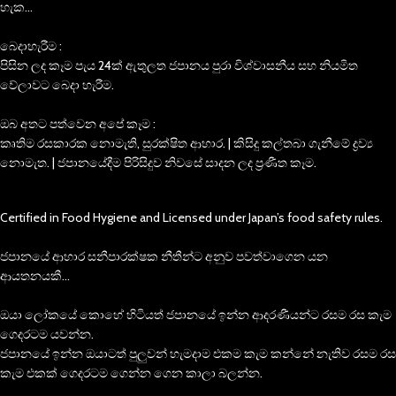
හැක…
බෙදාහැරීම :
පිසින ලද කෑම පැය 24ක් ඇතුලත ජපානය පුරා විශ්වාසනීය සහ නියමිත
වේලාවට බෙදා හැරීම.
ඔබ අතට පත්වෙන අපේ කෑම :
කෘතිම රසකාරක නොමැති, සුරක්ෂිත ආහාර. | කිසිදු කල්තබා ගැනීමේ ද්‍රව්‍ය
නොමැත. | ජපානයේදීම පිරිසිදුව නිවසේ සාදන ලද ප්‍රණීත කෑම.
Certified in Food Hygiene and Licensed under Japan’s food safety rules.
ජපානයේ ආහාර සනීපාරක්ෂක නීතීන්ට අනුව පවත්වාගෙන යන
ආයතනයකී…
ඔයා ලෝකයේ කොහේ හිටියත් ජපානයේ ඉන්න ආදරණීයන්ට රසම රස කැම
ගෙදරටම යවන්න.
ජපානයේ ඉන්න ඔයාටත් පුලුවන් හැමදාම එකම කැම කන්නේ නැතිව රසම රස
කැම එකක් ගෙදරටම ගෙන්න ගෙන කාලා බලන්න.