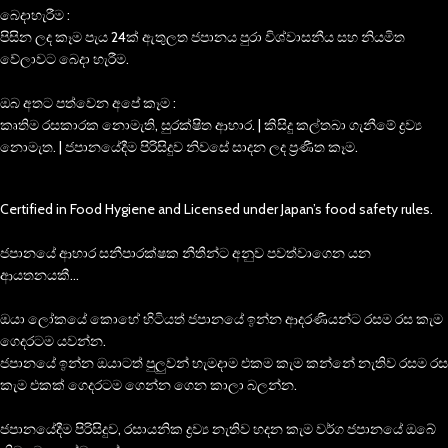
බෙදාහැරීම :
පිසින ලද කෑම පැය 24ක් ඇතුලත ජපානය පුරා විශ්වාසනීය සහ නියමිත
වේලාවට බෙදා හැරීම.
ඔබ අතට පත්වෙන අපේ කෑම :
කෘතිම රසකාරක නොමැති, සුරක්ෂිත ආහාර. | කිසිදු කල්තබා ගැනීමේ ද්‍රව්‍ය
නොමැත. | ජපානයේදීම පිරිසිදුව නිවසේ සාදන ලද ප්‍රණීත කෑම.
Certified in Food Hygiene and Licensed under Japan’s food safety rules.
ජපානයේ ආහාර සනීපාරක්ෂක නීතීන්ට අනුව පවත්වාගෙන යන
ආයතනයකී…
ඔයා ලෝකයේ කොහේ හිටියත් ජපානයේ ඉන්න ආදරණීයන්ට රසම රස කැම
ගෙදරටම යවන්න.
ජපානයේ ඉන්න ඔයාටත් පුලුවන් හැමදාම එකම කැම කන්නේ නැතිව රසම රස
කැම එකක් ගෙදරටම ගෙන්න ගෙන කාලා බලන්න.
ජපානයේදීම පිරිසිදුව, රසායනික ද්‍රව්‍ය නැතිව හදන කැම වර්ග ජපානයේ ඔබේ