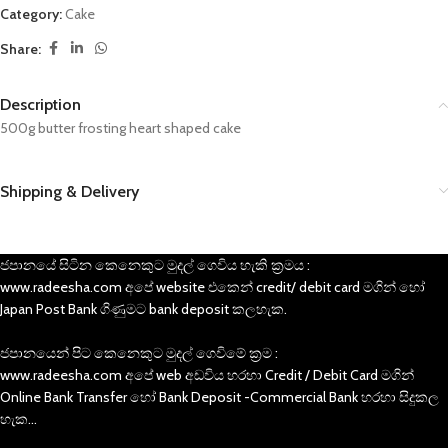
Category:
Cake
Share:
Description
500g butter frosting heart shaped cake
Shipping & Delivery
ජපානයේ සිටින කෙනෙකුට මුදල් ගෙවිය හැකි ක්‍රමය :
www.radeesha.com අපේ website එකෙන් credit/ debit card මගින් හෝ
Japan Post Bank ගිණුමට bank deposit කලහැක.
ජපානයෙන් පිට කෙනෙකුට මුදල් ගෙවිමේ ක්‍රම :
www.radeesha.com අපේ web අඩවිය හරහා Credit / Debit Card මගින්
Online Bank Transfer හෝ Bank Deposit -Commercial Bank හරහා සිදුකල
හැක…