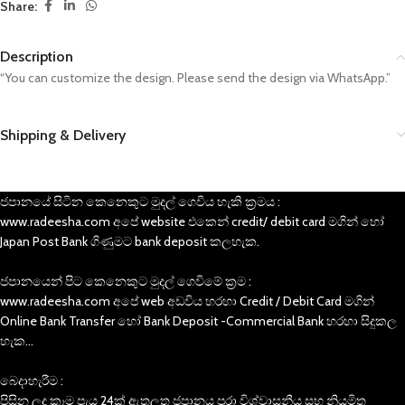
Share:
Description
“You can customize the design. Please send the design via WhatsApp.”
Shipping & Delivery
ජපානයේ සිටින කෙනෙකුට මුදල් ගෙවිය හැකි ක්‍රමය :
www.radeesha.com අපේ website එකෙන් credit/ debit card මගින් හෝ
Japan Post Bank ගිණුමට bank deposit කලහැක.
ජපානයෙන් පිට කෙනෙකුට මුදල් ගෙවිමේ ක්‍රම :
www.radeesha.com අපේ web අඩවිය හරහා Credit / Debit Card මගින්
Online Bank Transfer හෝ Bank Deposit -Commercial Bank හරහා සිදුකල
හැක…
බෙදාහැරීම :
පිසින ලද කෑම පැය 24ක් ඇතුලත ජපානය පුරා විශ්වාසනීය සහ නියමිත