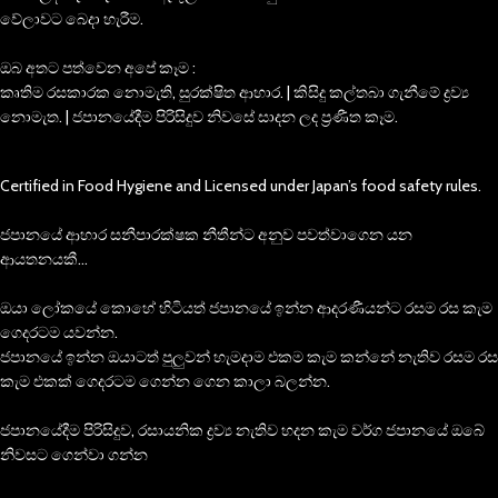
වේලාවට බෙදා හැරීම.
ඔබ අතට පත්වෙන අපේ කෑම :
කෘතිම රසකාරක නොමැති, සුරක්ෂිත ආහාර. | කිසිදු කල්තබා ගැනීමේ ද්‍රව්‍ය
නොමැත. | ජපානයේදීම පිරිසිදුව නිවසේ සාදන ලද ප්‍රණීත කෑම.
Certified in Food Hygiene and Licensed under Japan’s food safety rules.
ජපානයේ ආහාර සනීපාරක්ෂක නීතීන්ට අනුව පවත්වාගෙන යන
ආයතනයකී…
ඔයා ලෝකයේ කොහේ හිටියත් ජපානයේ ඉන්න ආදරණීයන්ට රසම රස කැම
ගෙදරටම යවන්න.
ජපානයේ ඉන්න ඔයාටත් පුලුවන් හැමදාම එකම කැම කන්නේ නැතිව රසම රස
කැම එකක් ගෙදරටම ගෙන්න ගෙන කාලා බලන්න.
ජපානයේදීම පිරිසිදුව, රසායනික ද්‍රව්‍ය නැතිව හදන කැම වර්ග ජපානයේ ඔබේ
නිවසට ගෙන්වා ගන්න