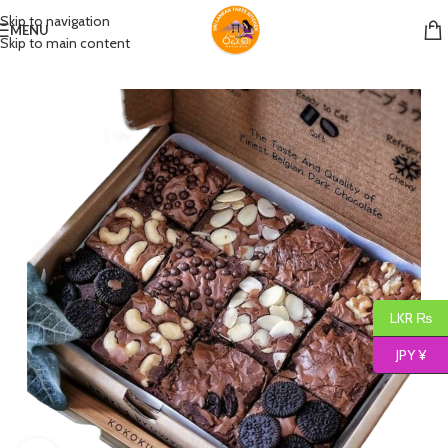
Skip to navigation
MENU
Skip to main content
LKR ₨
JPY ¥