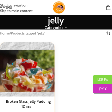
Skip to navigation
MENU
Skip to main content
jelly
Categories
Home
Products tagged “jelly”
LKR ₨
JPY ¥
Broken Glass Jelly Pudding
10pcs