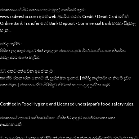
ජපානයෙන් පිට කෙනෙකුට මුදල් ගෙවිමේ ක්‍රම :
www.radeesha.com අපේ web අඩවිය හරහා Credit / Debit Card මගින්
Online Bank Transfer හෝ Bank Deposit -Commercial Bank හරහා සිදුකල
හැක…
බෙදාහැරීම :
පිසින ලද කෑම පැය 24ක් ඇතුලත ජපානය පුරා විශ්වාසනීය සහ නියමිත
වේලාවට බෙදා හැරීම.
ඔබ අතට පත්වෙන අපේ කෑම :
කෘතිම රසකාරක නොමැති, සුරක්ෂිත ආහාර. | කිසිදු කල්තබා ගැනීමේ ද්‍රව්‍ය
නොමැත. | ජපානයේදීම පිරිසිදුව නිවසේ සාදන ලද ප්‍රණීත කෑම.
Certified in Food Hygiene and Licensed under Japan’s food safety rules.
ජපානයේ ආහාර සනීපාරක්ෂක නීතීන්ට අනුව පවත්වාගෙන යන
ආයතනයකී…
ඔයා ලෝකයේ කොහේ හිටියත් ජපානයේ ඉන්න ආදරණීයන්ට රසම රස කැම