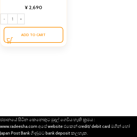
¥
2,690
ADD TO CART
ජපානයේ සිටින කෙනෙකුට මුදල් ගෙවිය හැකි ක්‍රමය :
www.radeesha.com අපේ website එකෙන් credit/ debit card මගින් හෝ
Japan Post Bank ගිණුමට bank deposit කලහැක.