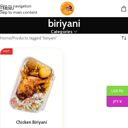
Skip to navigation
MENU
Skip to main content
biriyani
Categories
Home
Products tagged “biriyani”
HOT
LKR ₨
JPY ¥
Chicken Biriyani