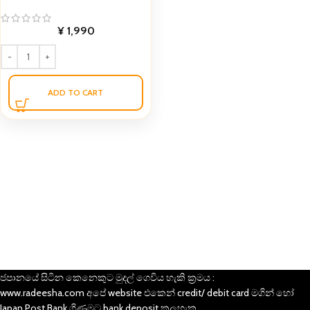
¥
1,990
ADD TO CART
ජපානයේ සිටින කෙනෙකුට මුදල් ගෙවිය හැකි ක්‍රමය :
www.radeesha.com අපේ website එකෙන් credit/ debit card මගින් හෝ
Japan Post Bank ගිණුමට bank deposit කලහැක.