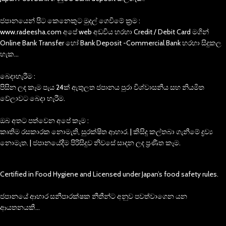
ජපානයෙන් පිට කෙනෙකුට මුදල් ගෙවිමේ ක්‍රම :
www.radeesha.com අපේ web අඩවිය හරහා Credit / Debit Card මගින්
Online Bank Transfer හෝ Bank Deposit -Commercial Bank හරහා සිදුකල
හැක…
බෙදාහැරීම :
පිසින ලද කෑම පැය 24ක් ඇතුලත ජපානය පුරා විශ්වාසනීය සහ නියමිත
වේලාවට බෙදා හැරීම.
ඔබ අතට පත්වෙන අපේ කෑම :
කෘතිම රසකාරක නොමැති, සුරක්ෂිත ආහාර. | කිසිදු කල්තබා ගැනීමේ ද්‍රව්‍ය
නොමැත. | ජපානයේදීම පිරිසිදුව නිවසේ සාදන ලද ප්‍රණීත කෑම.
Certified in Food Hygiene and Licensed under Japan’s food safety rules.
ජපානයේ ආහාර සනීපාරක්ෂක නීතීන්ට අනුව පවත්වාගෙන යන
ආයතනයකී…