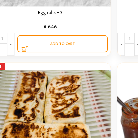
Egg rolls – 2
¥
646
ADD TO CART
T