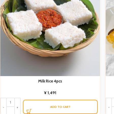
Milk Rice 4pcs
¥
1,491
ADD TO CART