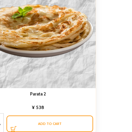
Parata 2
¥
538
ADD TO CART