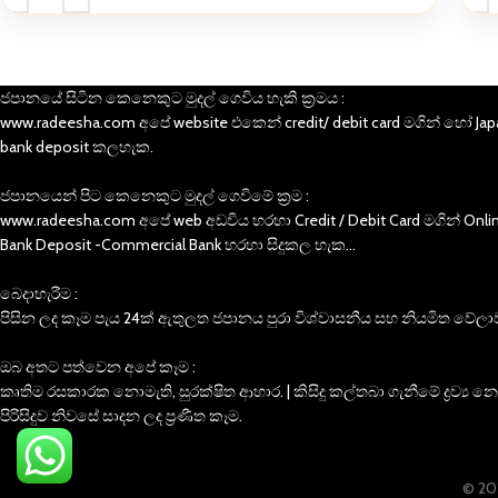
ජපානයේ සිටින කෙනෙකුට මුදල් ගෙවිය හැකි ක්‍රමය :
www.radeesha.com අපේ website එකෙන් credit/ debit card මගින් හෝ Jap
bank deposit කලහැක.
ජපානයෙන් පිට කෙනෙකුට මුදල් ගෙවිමේ ක්‍රම :
www.radeesha.com අපේ web අඩවිය හරහා Credit / Debit Card මගින් Onli
Bank Deposit -Commercial Bank හරහා සිදුකල හැක…
බෙදාහැරීම :
පිසින ලද කෑම පැය 24ක් ඇතුලත ජපානය පුරා විශ්වාසනීය සහ නියමිත වේලාව
ඔබ අතට පත්වෙන අපේ කෑම :
කෘතිම රසකාරක නොමැති, සුරක්ෂිත ආහාර. | කිසිදු කල්තබා ගැනීමේ ද්‍රව්‍ය 
පිරිසිදුව නිවසේ සාදන ලද ප්‍රණීත කෑම.
© 202