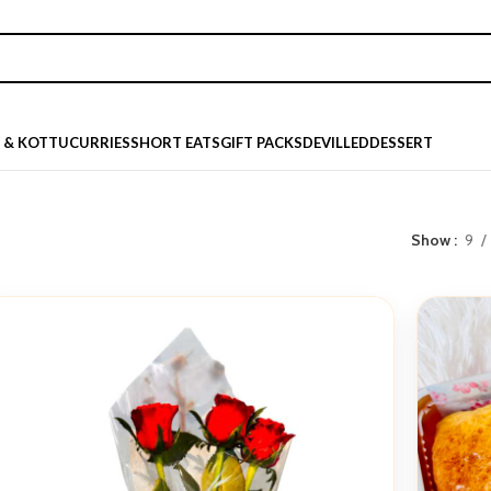
E & KOTTU
CURRIES
SHORT EATS
GIFT PACKS
DEVILLED
DESSERT
Show
9