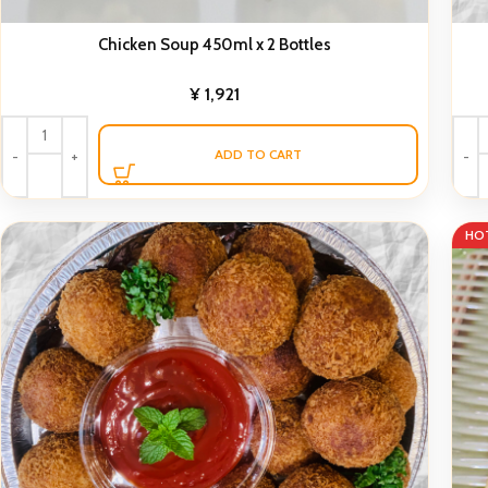
Chicken Soup 450ml x 2 Bottles
¥
1,921
ADD TO CART
HO