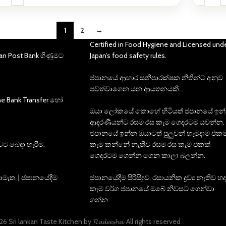
1
2
→
Certified in Food Hygiene and Licensed und
an Post Bank ගිණුමට
Japan’s food safety rules.
ජපානයේ ආහාර සනීපාරක්ෂක නීතීන්ට අනුව
පවත්වාගෙන යන ආයතනයකී…
ne Bank Transfer හෝ
ඔයා ලෝකයේ කොහේ හිටියත් ජපානයේ ඉන
ආදරණීයන්ට රසම රස කැම ගෙදරටම යවන්න.
ජපානයේ ඉන්න ඔයාටත් පුලුවන් හැමදාම එක
ට බෙදා හැරීම.
කැම කන්නේ නැතිව රසම රස කැම එකක්
ගෙදරටම ගෙන්න ගෙන කාලා බලන්න.
නොමැත. | ජපානයේදීම
ජපානයේදීම පිරිසිදුව, රසායනික ද්‍රව්‍ය නැතිව 
කැම වර්ග ජපානයේ ඔබේ නිවසට ගෙන්වා
ගන්න
6 Sri lankan Taste Kitchen by 𝓡𝓪𝓭𝓮𝓮𝓼𝓱𝓪. All rights reserved