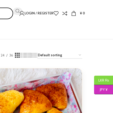
LOGIN / REGISTER
¥
0
24
36
LKR ₨
JPY ¥