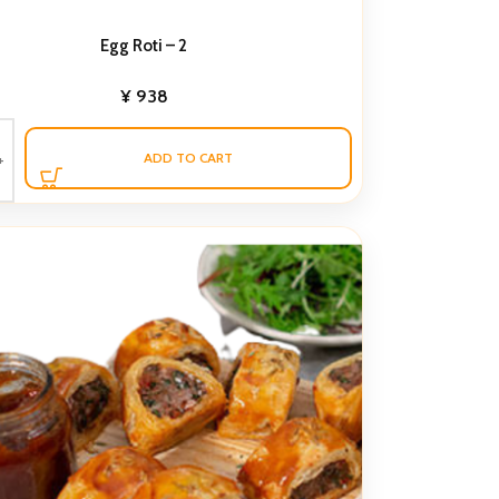
Egg Roti – 2
¥
938
ADD TO CART