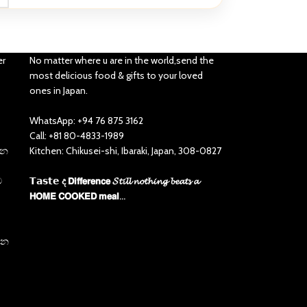
er
No matter where u are in the world,send the
most delicious food & gifts to your loved
ones in Japan.
WhatsApp: +94 76 875 3162
Call: +81 80-4833-1989
්න
Kitchen: Chikusei-shi, Ibaraki, Japan, 308-0827
ම
𝗧𝗮𝘀𝘁𝗲 ද 𝗗𝗶𝗳𝗳𝗲𝗿𝗲𝗻𝗰𝗲 𝓢𝓽𝓲𝓵𝓵 𝓷𝓸𝓽𝓱𝓲𝓷𝓰 𝓫𝓮𝓪𝓽𝓼 𝓪
𝗛𝗢𝗠𝗘 𝗖𝗢𝗢𝗞𝗘𝗗 𝗺𝗲𝗮𝗹...
හදන